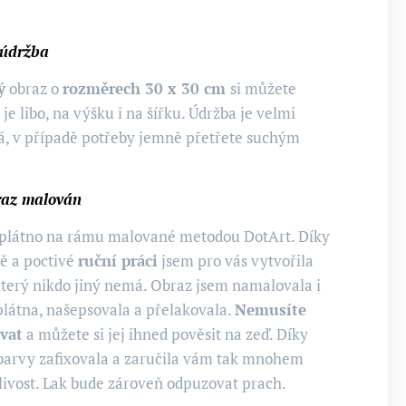
 údržba
ý
obraz o
rozměrech 30 x 30 cm
si můžete
 je libo, na výšku i na šířku. Údržba je velmi
, v případě potřeby jemně přetřete suchým
braz malován
 plátno na rámu malované metodou DotArt. Díky
ě a poctivé
ruční práci
jsem pro vás vytvořila
který nikdo jiný nemá. Obraz jsem namalovala i
plátna, našepsovala a přelakovala.
Nemusíte
vat
a můžete si jej ihned pověsit na zeď. Díky
barvy zafixovala a zaručila vám tak mnohem
nlivost. Lak bude zároveň odpuzovat prach.