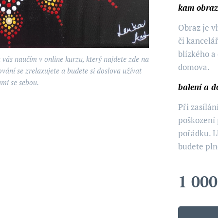
kam obraz
Obraz je 
či kancelá
blízkého a
 vás naučím v online kurzu, který najdete zde na
domova.
ování se zrelaxujete a budete si doslova užívat
ami se sebou.
balení a d
Při zasílá
poškození 
pořádku. 
budete pln
1 000
nergii, kterou jsem pro vás do obrazu vtiskla.
 nakvantovat váš záměr. Můžete mi jej sdělit v