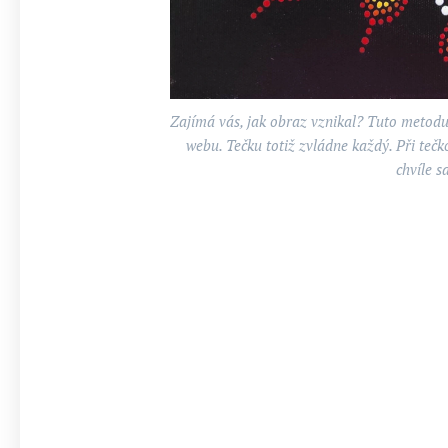
Zajímá vás, jak obraz vznikal? Tuto metodu
webu. Tečku totiž zvládne každý. Při tečk
chvíle s
Mandala vyzařuje do místnosti příjemnou e
Pokud budete mít zájem, mohu vám do ní i