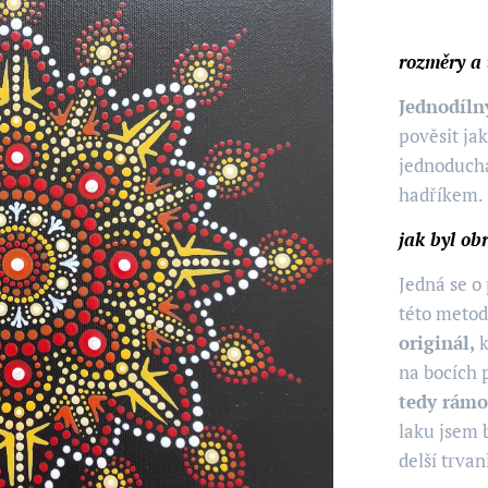
rozměry a
Jednodíln
pověsit jak
jednoduchá
hadříkem.
jak byl o
Jedná se o
této metod
originál,
na bocích 
tedy rámo
laku jsem 
vá mandala - Záře
delší trva