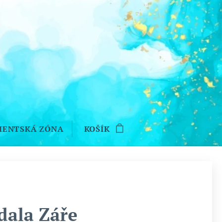
IENTSKÁ ZÓNA
KOŠÍK
ala Záře