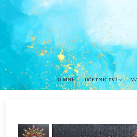
O MNĚ
ÚČETNICTVÍ
M