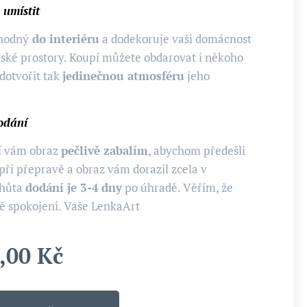
 umístit
vhodný
do interiéru
a dodekoruje vaši domácnost
řské prostory. Koupí můžete obdarovat i někoho
 dotvořit tak
jedinečnou atmosféru
jeho
odání
ní vám obraz
pečlivě zabalím
, abychom předešli
při přepravě a obraz vám dorazil zcela v
Lhůta
dodání je 3-4
dny
po úhradě. Věřím, že
ě spokojeni. Vaše LenkaArt
,00
Kč