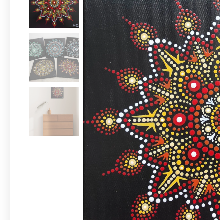
žlutooranžo