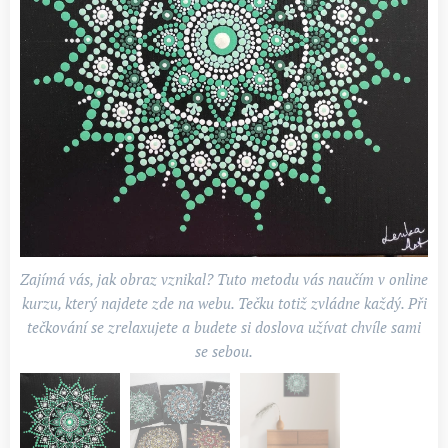
zelená mandala - Dračí oko
Zajímá vás, jak obraz vznikal? Tuto metodu vás naučím v online
kurzu, který najdete zde na webu. Tečku totiž zvládne každý. Při
tečkování se zrelaxujete a budete si doslova užívat chvíle sami
se sebou.