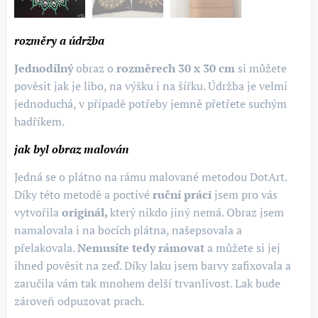
Mandala vyzařuje do místnosti příjemnou energii, kterou jsem
pro vás do obrazu vtiskla. Pokud budete mít zájem, mohu vám
rozměry a údržba
do ní i nakvantovat váš záměr. Můžete mi jej sdělit v
Jednodílný
obraz o
rozměrech 30 x 30 cm
si můžete
doplňujících informacích na konci objednávky.
pověsit jak je libo, na výšku i na šířku. Údržba je velmi
jednoduchá, v případě potřeby jemně přetřete suchým
hadříkem.
jak byl obraz malován
Jedná se o plátno na rámu malované metodou DotArt.
Díky této metodě a poctivé
ruční práci
jsem pro vás
vytvořila
originál,
který nikdo jiný nemá. Obraz jsem
namalovala i na bocích plátna, našepsovala a
přelakovala.
Nemusíte tedy rámovat
a můžete si jej
ihned pověsit na zeď. Díky laku jsem barvy zafixovala a
zaručila vám tak mnohem delší trvanlivost. Lak bude
zároveň odpuzovat prach.