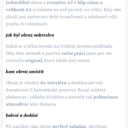
Jednodílný
obraz o
rozměru A5 v klip rámu o
velikosti A4
si můžete na zeď pověsit na výšku. Klip rám
slouží pro zachování delší trvanlivosti a odolnosti vůči
prachu či vyblednutí.
jak byl obraz nakreslen
Jedná se o bílou kresbu na tvrdším černém podkladu.
Díky této metodě a poctivé
ruční práci
jsem pro vás
vytvořila
originál,
který nikdo jiný nemá.
kam obraz umístit
Obraz je vhodný
do interiéru
a dodekoruje vaši
domácnost či kancelářské prostory. Koupí můžete
obdarovat i někoho blízkého a dotvořit tak
jedinečnou
atmosféru
jeho domova.
balení a dodání
Při zasílání vám obraz
pečlivě zabalím
, abychom