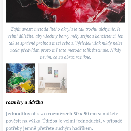
Zajímavost: metoda litého akrylu je tak trochu alchymie. Je
velmi důležité, aby všechny barvy měly stejnou konzistenci. Jen
tak se správně prolnou mezi sebou. Výsledek však nikdy nelze
zcela předvídat, proto mě tato metoda tolik fascinuje. Nikdy
nevím, co za obraz vznikne.
rozměry a údržba
Jednodílný
obraz o
rozměrech 30 x 50 cm
si můžete
pověsit na výšku. Údržba je velmi jednoduchá, v případě
potřeby jemně přetřete suchým hadříkem.