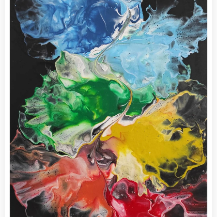
Obraz vyzařuje do místnosti příjemnou energii, kterou jsem pro
vás do obrazu vtiskla. Pokud budete mít zájem, mohu vám do
něj i nakvantovat váš záměr. Můžete mi jej sdělit v doplňujících
informacích na konci objednávky.