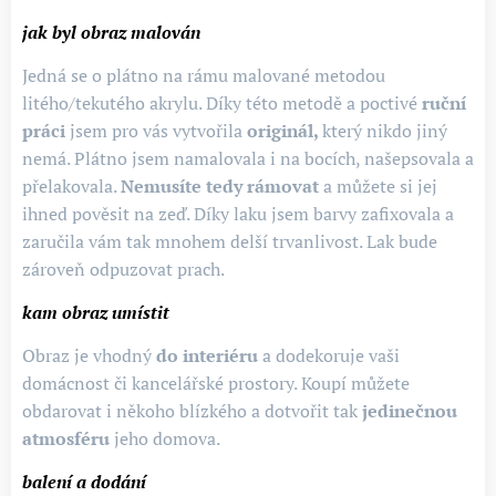
jak byl obraz malován
Jedná se o plátno na rámu malované metodou
litého/tekutého akrylu. Díky této metodě a poctivé
ruční
práci
jsem pro vás vytvořila
originál,
který nikdo jiný
nemá. Plátno jsem namalovala i na bocích, našepsovala a
přelakovala.
Nemusíte tedy rámovat
a můžete si jej
ihned pověsit na zeď. Díky laku jsem barvy zafixovala a
zaručila vám tak mnohem delší trvanlivost. Lak bude
zároveň odpuzovat prach.
kam obraz umístit
Obraz je vhodný
do interiéru
a dodekoruje vaši
domácnost či kancelářské prostory. Koupí můžete
obdarovat i někoho blízkého a dotvořit tak
jedinečnou
atmosféru
jeho domova.
balení a dodání